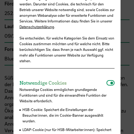
Förder- bzw. Auftragssumme
werden. Darunter sind Cookies, die technisch für den
Betrieb unserer Website notwendig sind, sowie Cookies zur
252.601,00 €
anonymen Webanalyse oder für erweiterte Funktionen und
Services. Weitere Informationen dazu finden Sie in unserer
Laufzeit
Datenschutzerklärung
.
09/2024 - 08/2027
Sie entscheiden, für welche Kategorien Sie dem Einsatz von
Cookies zustimmen möchten und für welche nicht. Bitte
Forschungs- und Transfercluster
berücksichtigen Sie, dass Ihnen je nach Auswahl ggf. nicht
mehr alle Funktionen unserer Website zur Verfügung
Blue Sciences
stehen.
Süßwasserökosysteme sind weltweit am stärksten von
Notwendi
Notwendige Cookies
der Belastung mit anthropogenen Schadstoffen betroffen.
Notwendige Cookies ermöglichen grundlegende
Das Hauptziel dieses Projektvorhabens ist es, die
Funktionen und sind für die einwandfreie Funktion der
Anreicherung von klassischen und neuen
Website erforderlich.
organofluorierten Schadstoffen in aquatischen
HSB-Cookie: Speichert die Einstellungen der
Ökosystemen und Nahrungsnetzen innerhalb Europas zu
Besucher:innen, die im Cookie-Banner ausgewählt
analysieren und die treibenden Faktoren für ihre
wurden.
Anreicherung in Fischen zu entschlüsseln. Unter
LDAP-Cookie (nur für HSB-Mitarbeiter:innen): Speichert
Verwendung fortschrittlicher Analysetechniken werden