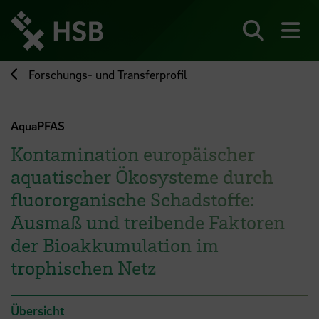
Direkt
zum
Seiteninhalt
Suchen
Me
springen
Forschungs- und Transferprofil
AquaPFAS
Kontamination europäischer
aquatischer Ökosysteme durch
fluororganische Schadstoffe:
Ausmaß und treibende Faktoren
der Bioakkumulation im
trophischen Netz
Übersicht