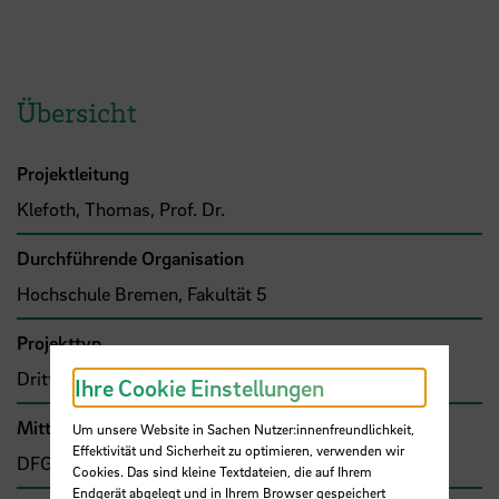
Übersicht
Projektleitung
Klefoth, Thomas, Prof. Dr.
Durchführende Organisation
Hochschule Bremen, Fakultät 5
Projekttyp
Drittmittelprojekt (Zuwendung)
Ihre Cookie Einstellungen
Mittel- bzw. Auftragsgeber
Um unsere Website in Sachen Nutzer:innenfreundlichkeit,
Effektivität und Sicherheit zu optimieren, verwenden wir
DFG, Deutsche Forschungsgemeinschaft (DFG)
Cookies. Das sind kleine Textdateien, die auf Ihrem
Endgerät abgelegt und in Ihrem Browser gespeichert