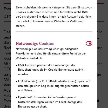
Sie entscheiden, für welche Kategorien Sie dem Einsatz von
Forschungs- und Transfercluster
Cookies zustimmen möchten und für welche nicht. Bitte
DTX
berücksichtigen Sie, dass Ihnen je nach Auswahl ggf. nicht
mehr alle Funktionen unserer Website zur Verfügung
stehen.
Das Projekt CAEPSAR – Captial market Effects of Public
Sector Accounting Reforms – untersucht die Dynamik,
Notwendi
die durch erhöhte Transparenz im öffentlichen
Notwendige Cookies
Rechnungswesen von Nationalstaaten auf die Verzinsung
Notwendige Cookies ermöglichen grundlegende
ihrer Schuldtitel entsteht. Das öffentliche
Funktionen und sind für die einwandfreie Funktion der
Rechnungswesen ist Vorreiter der Modernisierung des
Website erforderlich.
öffentlichen Sektors, denn seit 1993 haben über 80% der
HSB-Cookie: Speichert die Einstellungen der
OECD-Länder auf eine kaufmännische Buchführung
Besucher:innen, die im Cookie-Banner ausgewählt
umgestellt. Dieses Untersuchungsfeld eröffnet daher die
wurden.
Möglichkeit empirisch zu analysieren, ob eine
LDAP-Cookie (nur für HSB-Mitarbeiter:innen): Speichert
Verwaltungsmodernisierung mit ökonomischen
den erfolgreichen Log-In bei zugriffsgeschützten Seiten
Auswirkungen verbunden ist. Dieses Projekt mit dem
und Dateien.
Fokus auf Verwaltungsreformen stärkt den DTX-
Eye-Able®: Es werden keine Cookies gesetzt.
Forschungscluster in seiner inhaltlichen Profilierung auf
Nutzereinstellungen werden im Local Storage des
dynamische Entwicklungen. Auch sollen die
Browsers gespeichert.