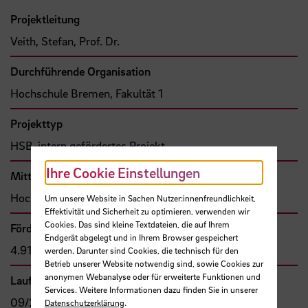
Projektleitung
Veith, Stefan, Prof. Dr.
Durchführende Organisation
Hochschule Bremen, Fakultät 1
Projekttyp
HSB-intern gefördertes Projekt
Ihre Cookie Einstellungen
Mittel- bzw. Auftragsgeber
Hochschule Bremen, F&E-Fonds
Um unsere Website in Sachen Nutzer:innenfreundlichkeit,
Effektivität und Sicherheit zu optimieren, verwenden wir
Cookies. Das sind kleine Textdateien, die auf Ihrem
Förder- bzw. Auftragssumme
Endgerät abgelegt und in Ihrem Browser gespeichert
4.916,00 €
werden. Darunter sind Cookies, die technisch für den
Betrieb unserer Website notwendig sind, sowie Cookies zur
anonymen Webanalyse oder für erweiterte Funktionen und
Laufzeit
Services. Weitere Informationen dazu finden Sie in unserer
09/2024 - 08/2025
Datenschutzerklärung
.