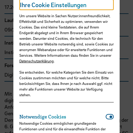
Ihre Cookie Einstellungen
17.265,00 €
Um unsere Website in Sachen Nutzer:innenfreundlichkeit,
Laufzeit
Effektivität und Sicherheit zu optimieren, verwenden wir
Cookies. Das sind kleine Textdateien, die auf Ihrem
09/2024 - 08/2025
Endgerät abgelegt und in Ihrem Browser gespeichert
werden. Darunter sind Cookies, die technisch für den
Institut
Betrieb unserer Website notwendig sind, sowie Cookies zur
anonymen Webanalyse oder für erweiterte Funktionen und
Institut für Nachrichtentechnik
Services. Weitere Informationen dazu finden Sie in unserer
Datenschutzerklärung
.
Forschungs- und Transfercluster
Sie entscheiden, für welche Kategorien Sie dem Einsatz von
Digitale Transformation
Cookies zustimmen möchten und für welche nicht. Bitte
berücksichtigen Sie, dass Ihnen je nach Auswahl ggf. nicht
mehr alle Funktionen unserer Website zur Verfügung
Mit den Herausforderungen der voranschreitenden
stehen.
digitalen Transformation gehen auch immer höhere
Anforderungen an die Leistungsfähigkeit der nächsten
Generation von Mobilfunknetzen einher.
Notwendi
Notwendige Cookies
Dementsprechend haben die Arbeiten zur Entwicklung der
Notwendige Cookies ermöglichen grundlegende
6. Generation (6G) in den letzten Jahren rasant an Fahrt
Funktionen und sind für die einwandfreie Funktion der
aufgenommen. Konkrete technische Anforderungen an 6G