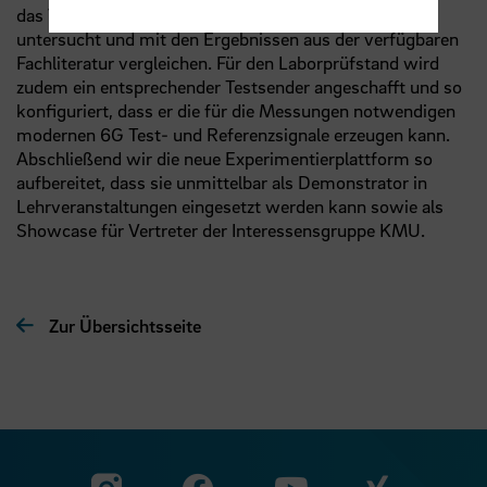
das Verhalten der IRS in einer Reihe von Experimenten
untersucht und mit den Ergebnissen aus der verfügbaren
Fachliteratur vergleichen. Für den Laborprüfstand wird
zudem ein entsprechender Testsender angeschafft und so
konfiguriert, dass er die für die Messungen notwendigen
modernen 6G Test- und Referenzsignale erzeugen kann.
Abschließend wir die neue Experimentierplattform so
aufbereitet, dass sie unmittelbar als Demonstrator in
Lehrveranstaltungen eingesetzt werden kann sowie als
Showcase für Vertreter der Interessensgruppe KMU.
Zur Übersichtsseite