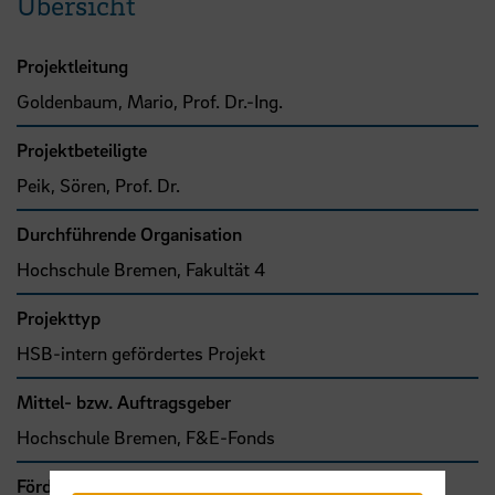
Übersicht
Projektleitung
Goldenbaum, Mario, Prof. Dr.-Ing.
Projektbeteiligte
Peik, Sören, Prof. Dr.
Durchführende Organisation
Hochschule Bremen, Fakultät 4
Projekttyp
HSB-intern gefördertes Projekt
Mittel- bzw. Auftragsgeber
Hochschule Bremen, F&E-Fonds
Förder- bzw. Auftragssumme