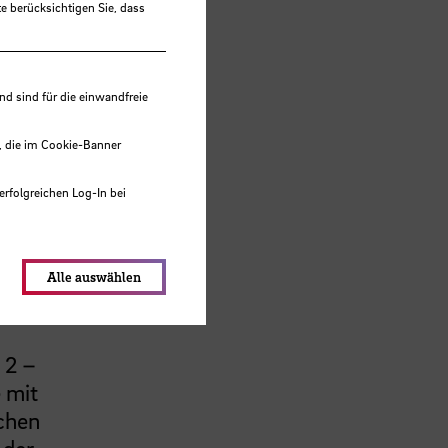
e berücksichtigen Sie, dass
 sind für die einwandfreie
, die im Cookie-Banner
en
erfolgreichen Log-In bei
Dafür
lungen werden im Local Storage
gaben
e
Alle auswählen
sfähig
 2 –
e mit
schen