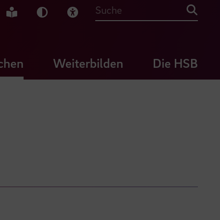
che Gebärdensprache
Leichte Sprache
Dunkel-Modus
Visuelle Hilfe
Suche
chen
Weiterbilden
Die HSB