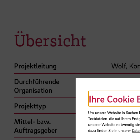
Übersicht
Projektleitung
Wolf, Konr
Durchführende
Hochschu
Organisation
Ihre Cookie 
Projekttyp
Drittmitt
Um unsere Website in Sachen Nu
Textdateien, die auf Ihrem End
Mittel- bzw.
Sonstige 
unserer Website notwendig sin
Auftragsgeber
Austausc
dazu finden Sie in unserer
Date