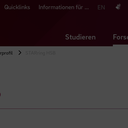
Quicklinks
Informationen für ...
Deuts
EN
Studieren
Fors
profil
STARring HSB
B