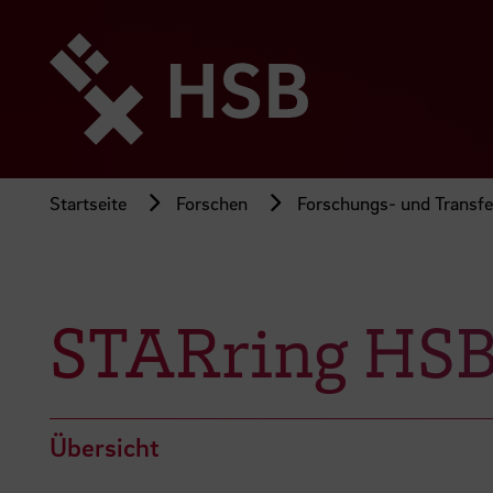
Direkt
zum
Seiteninhalt
springen
Startseite
Forschen
Forschungs- und Transfer
STARring HS
Übersicht