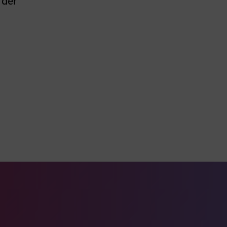
 der
ook Seite
erer Xing Seite
Zu unserer LinkedIn Seite
e
uTube Seite