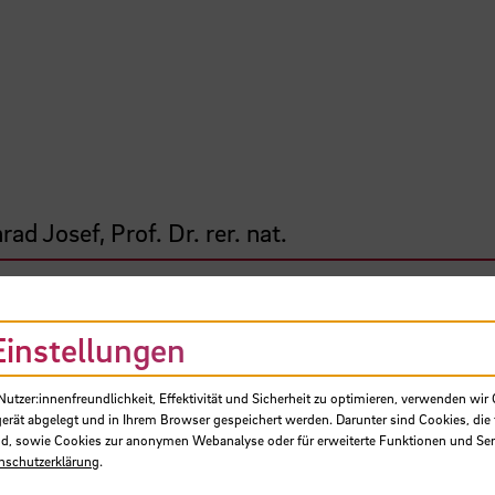
ad Josef, Prof. Dr. rer. nat.
le Bremen, Rektorat
Einstellungen
elprojekt (Zuwendung)
tzer:innenfreundlichkeit, Effektivität und Sicherheit zu optimieren, verwenden wir 
gerät abgelegt und in Ihrem Browser gespeichert werden. Darunter sind Cookies, die 
Drittmittelgeber, Deutscher Akademischer
d, sowie Cookies zur anonymen Webanalyse oder für erweiterte Funktionen und Ser
hdienst (DAAD)
nschutzerklärung
.