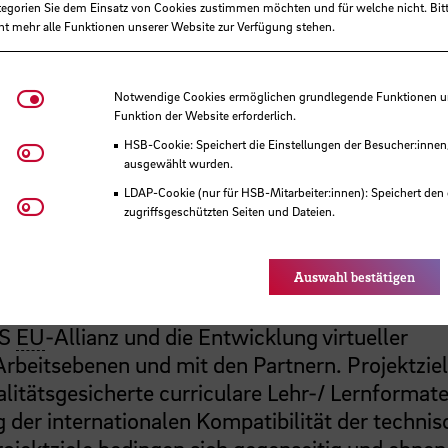
tegorien Sie dem Einsatz von Cookies zustimmen möchten und für welche nicht. Bitt
,00 €
ht mehr alle Funktionen unserer Website zur Verfügung stehen.
- 12/2027
Notwendige Cookies
Notwendige Cookies ermöglichen grundlegende Funktionen und
Funktion der Website erforderlich.
HSB-Cookie: Speichert die Einstellungen der Besucher:innen
Matomo
ausgewählt wurden.
ist der Auf- und Ausbau von tragfähigen intern
LDAP-Cookie (nur für HSB-Mitarbeiter:innen): Speichert den 
Youtube
zugriffsgeschützten Seiten und Dateien.
rricular verankerter digitaler Lehrangebote. 
Eye-Able®: Es werden keine Cookies gesetzt. Nutzereinstel
, um durch die Integration der Querschnittsauf
des Browsers gespeichert.
in Studium und Lehre die Voraussetzungen für di
Auswahl bestätigen
u schaffen: Projektziel 1 – Die HSB ist handlung
RS
EU
-Allianz und die Entwicklung virtueller
rbeitsebenen und mit den Partnern. Projektziel
alitätsgesicherte curriculare Lehr-/ Lernformat
 der internationalen Kompatibilität der techni