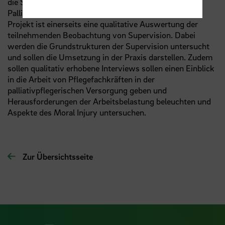
die Supervision bieten, die bislang in dem Bereich der
Palliativpflege viel praktiziert wird. Die Zielsetzung im
Projekt ist einerseits eine qualitative Auswertung der
teilnehmenden Beobachtung von Supervision. Dabei
werden die Grundstrukturen der Supervision untersucht
und sollen die Umsetzung in der Praxis darstellen. Zudem
sollen qualitativ erhobene Interviews sollen einen Einblick
in die Arbeit von Pflegefachkräften in der
palliativpflegerischen Versorgung geben und
Herausforderungen der Arbeitsbelastung beleuchten und
Aspekte des Moral Injury untersuchen.
Zur Übersichtsseite