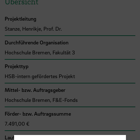
Übersicht
Projektleitung
Stanze, Henrikje, Prof. Dr.
Durchführende Organisation
Hochschule Bremen, Fakultät 3
Projekttyp
HSB-intern gefördertes Projekt
Mittel- bzw. Auftragsgeber
Hochschule Bremen, F&E-Fonds
Förder- bzw. Auftragssumme
7.491,00 €
Laufzeit