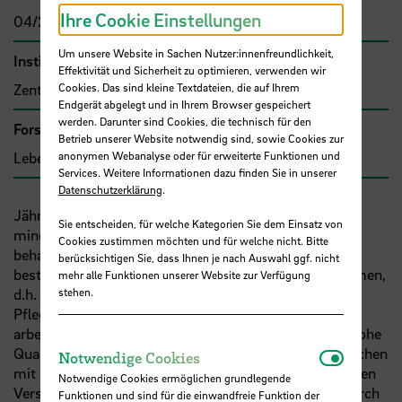
Ihre Cookie Einstellungen
04/2023 - 12/2023
Um unsere Website in Sachen Nutzer:innenfreundlichkeit,
Institut
Effektivität und Sicherheit zu optimieren, verwenden wir
Zentrum für Pflegeforschung und Beratung
Cookies. Das sind kleine Textdateien, die auf Ihrem
Endgerät abgelegt und in Ihrem Browser gespeichert
werden. Darunter sind Cookies, die technisch für den
Forschungs- und Transfercluster
Betrieb unserer Website notwendig sind, sowie Cookies zur
Lebensqualität
anonymen Webanalyse oder für erweiterte Funktionen und
Services. Weitere Informationen dazu finden Sie in unserer
Datenschutzerklärung
.
Jährlich werden in deutschen Krankenhäusern
Sie entscheiden, für welche Kategorien Sie dem Einsatz von
mindestens 250.000 Behandlungsfälle stationär
Cookies zustimmen möchten und für welche nicht. Bitte
behandelt, bei denen ein palliativmedizinischer Bedarf
berücksichtigen Sie, dass Ihnen je nach Auswahl ggf. nicht
besteht. Die Teams arbeiten interprofessionell zusammen,
mehr alle Funktionen unserer Website zur Verfügung
d.h. die unterschiedlichen Berufsgruppen wie
stehen.
Pflegefachpersonen, Ärzt:innen, Seelsorger:innen
usw
.
arbeiten in enger Absprache miteinander um so eine hohe
Notwendi
Qualität in der Versorgung und Behandlung von Menschen
Notwendige Cookies
mit hoher Symptomlast zu erzielen. Die in der palliativen
Notwendige Cookies ermöglichen grundlegende
Versorgung eingebundenen Berufsgruppen können durch
Funktionen und sind für die einwandfreie Funktion der