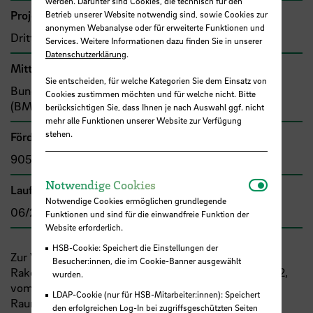
werden. Darunter sind Cookies, die technisch für den
Projekttyp
Betrieb unserer Website notwendig sind, sowie Cookies zur
anonymen Webanalyse oder für erweiterte Funktionen und
Drittmittelprojekt (Zuwendung)
Services. Weitere Informationen dazu finden Sie in unserer
Datenschutzerklärung
.
Mittel- bzw. Auftragsgeber
Sie entscheiden, für welche Kategorien Sie dem Einsatz von
Bund, Bundesministerium für Wirtschaft und Energie
Cookies zustimmen möchten und für welche nicht. Bitte
(BMWi)
berücksichtigen Sie, dass Ihnen je nach Auswahl ggf. nicht
mehr alle Funktionen unserer Website zur Verfügung
stehen.
Förder- bzw. Auftragssumme
905.558,83 €
Notwendi
Notwendige Cookies
Laufzeit
Notwendige Cookies ermöglichen grundlegende
06/2017 - 08/2021
Funktionen und sind für die einwandfreie Funktion der
Website erforderlich.
HSB-Cookie: Speichert die Einstellungen der
Zur Verbesserung der Ingenieurausbildung im Bereich
Besucher:innen, die im Cookie-Banner ausgewählt
Raketenantriebe / Raumtransportsysteme wurde 2012,
wurden.
vom
BMWi
gefördert und durch das DLR
LDAP-Cookie (nur für HSB-Mitarbeiter:innen): Speichert
Raumfahrtmanagement als Projektträger betreut, das
den erfolgreichen Log-In bei zugriffsgeschützten Seiten