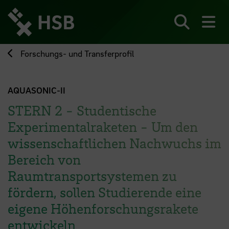
Direkt
zum
Seiteninhalt
Suchen
Me
springen
Forschungs- und Transferprofil
AQUASONIC-II
STERN 2 - Studentische
Experimentalraketen - Um den
wissenschaftlichen Nachwuchs im
Bereich von
Raumtransportsystemen zu
fördern, sollen Studierende eine
eigene Höhenforschungsrakete
entwickeln