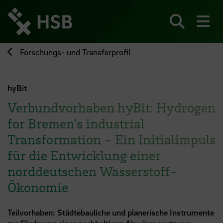
Direkt
zum
Seiteninhalt
Suchen
Me
springen
Forschungs- und Transferprofil
hyBit
Verbundvorhaben hyBit: Hydrogen
for Bremen’s industrial
Transformation - Ein Initialimpuls
für die Entwicklung einer
norddeutschen Wasserstoff-
Ökonomie
Teilvorhaben: Städtebauliche und planerische Instrumente