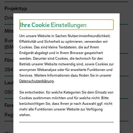
Projekttyp
Drittmittelprojekt (Zuwendung)
Ihre Cookie Einstellungen
Mittel- bzw. Auftragsgeber
Um unsere Website in Sachen Nutzer:innenfreundlichkeit,
Bund, Bundesministerium für Bildung und Forschung
Effektivität und Sicherheit zu optimieren, verwenden wir
(BMBF)
Cookies. Das sind kleine Textdateien, die auf Ihrem
Endgerät abgelegt und in Ihrem Browser gespeichert
werden. Darunter sind Cookies, die technisch für den
Förder- bzw. Auftragssumme
Betrieb unserer Website notwendig sind, sowie Cookies zur
284.254,96 €
anonymen Webanalyse oder für erweiterte Funktionen und
Services. Weitere Informationen dazu finden Sie in unserer
Datenschutzerklärung
.
Laufzeit
09/2022 - 08/2026
Sie entscheiden, für welche Kategorien Sie dem Einsatz von
Cookies zustimmen möchten und für welche nicht. Bitte
berücksichtigen Sie, dass Ihnen je nach Auswahl ggf. nicht
Forschungs- und Transfercluster
mehr alle Funktionen unserer Website zur Verfügung
Region im Wandel
stehen.