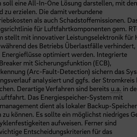
soll eine All-In-One Lösung darstellen, mit de
d zu erzielen. Die damit verbundene
triebskosten als auch Schadstoffemissionen. Da
ungsrichtlinie für Luftfahrtkomponenten gem. R
ellt mit innovativer Leistungselektronik für
während des Betriebs Überlastfälle verhindert,
nd Energieflüsse optimiert werden. Integrierte
Breaker mit Sicherungsfunktion (ECB),
kennung (Arc-Fault-Detection) sichern das Sy
gsverlauf analysiert und ggfs. der Stromkreis 
hen. Derartige Verfahren sind bereits
u.a.
in de
r Luftfahrt. Das Energiespeicher-System mit
management dient als lokaler Backup-Speicher
zu können. Es sollte ein möglichst niedriges G
klenfestigkeiten aufweisen. Ferner sind
wichtige Entscheidungskriterien für das