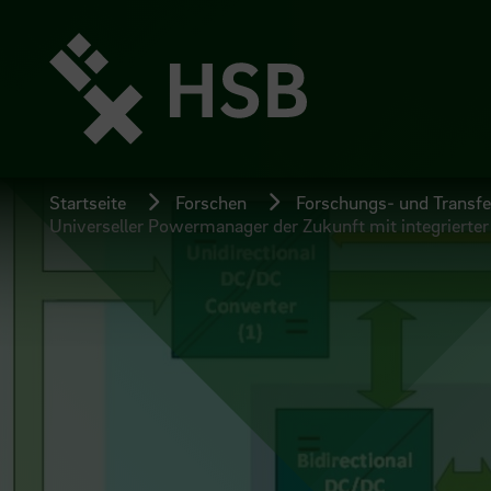
Direkt
zum
Seiteninhalt
springen
Startseite
Forschen
Forschungs- und Transfer
Universeller Powermanager der Zukunft mit integrierte