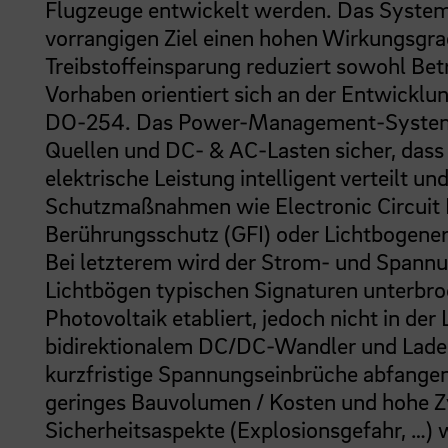
Flugzeuge entwickelt werden. Das System 
vorrangigen Ziel einen hohen Wirkungsgra
Treibstoffeinsparung reduziert sowohl Be
Vorhaben orientiert sich an der Entwickl
DO-254. Das Power-Management-System st
Quellen und DC- & AC-Lasten sicher, dass 
elektrische Leistung intelligent verteilt u
Schutzmaßnahmen wie Electronic Circuit 
Berührungsschutz (GFI) oder Lichtbogener
Bei letzterem wird der Strom- und Spannun
Lichtbögen typischen Signaturen unterbroc
Photovoltaik etabliert, jedoch nicht in de
bidirektionalem DC/DC-Wandler und Lade
kurzfristige Spannungseinbrüche abfangen 
geringes Bauvolumen / Kosten und hohe Zy
Sicherheitsaspekte (Explosionsgefahr, …) 