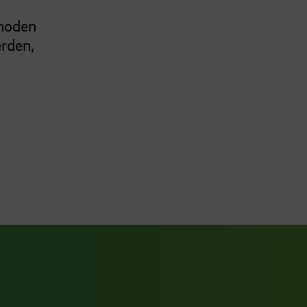
thoden
rden,
ook Seite
erer Xing Seite
Zu unserer LinkedIn Seite
e
uTube Seite