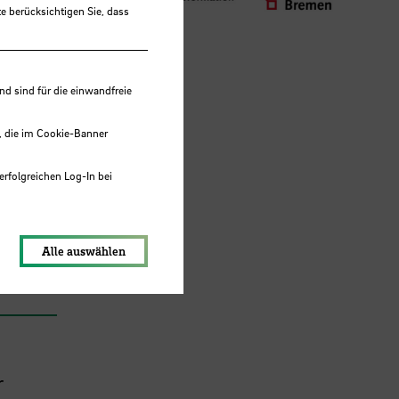
e berücksichtigen Sie, dass
 sind für die einwandfreie
, die im Cookie-Banner
nion
erfolgreichen Log-In bei
lungen werden im Local Storage
Alle auswählen
r