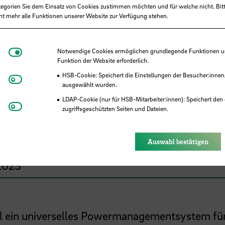
tegorien Sie dem Einsatz von Cookies zustimmen möchten und für welche nicht. Bitt
ht mehr alle Funktionen unserer Website zur Verfügung stehen.
men, Fakultät 4
Notwendige Cookies
Notwendige Cookies ermöglichen grundlegende Funktionen und
jekt (Zuwendung)
Funktion der Website erforderlich.
HSB-Cookie: Speichert die Einstellungen der Besucher:innen
Matomo
 internationale Organisationen, Europäische U
ausgewählt wurden.
estadt Bremen (EU/FHB)
LDAP-Cookie (nur für HSB-Mitarbeiter:innen): Speichert den 
Youtube
zugriffsgeschützten Seiten und Dateien.
Eye-Able®: Es werden keine Cookies gesetzt. Nutzereinstel
des Browsers gespeichert.
Auswahl bestätigen
2023
l ein universelles Powermanagementsystem fü