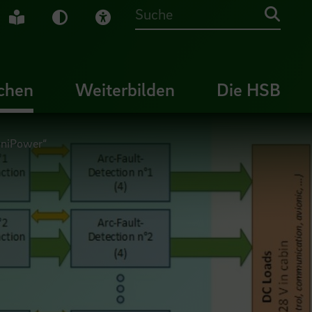
che Gebärdensprache
Leichte Sprache
Dunkel-Modus
Visuelle Hilfe
Suche
chen
Weiterbilden
Die HSB
UniPower“