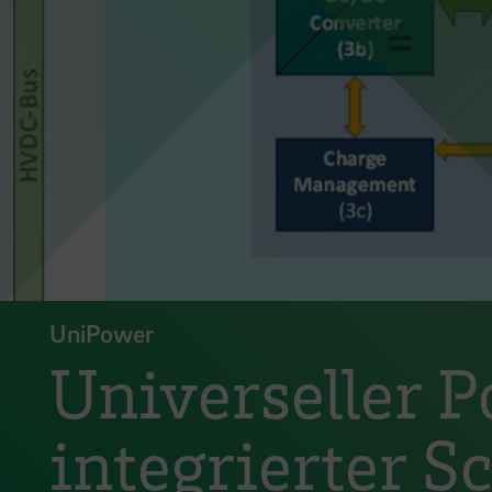
UniPower
Universeller 
integrierter S