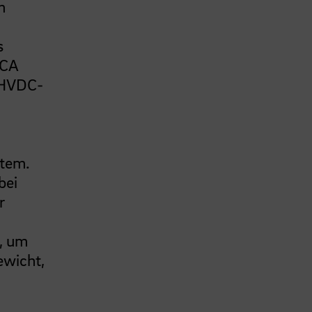
m
s
TCA
 HVDC-
stem.
bei
r
, um
ewicht,