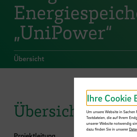
Energiespeich
„UniPower“
Übersicht
Ihre Cookie 
Übersicht
Um unsere Website in Sachen Nu
Textdateien, die auf Ihrem End
unserer Website notwendig sin
dazu finden Sie in unserer
Date
Projektleitung
Völker, Thorsten