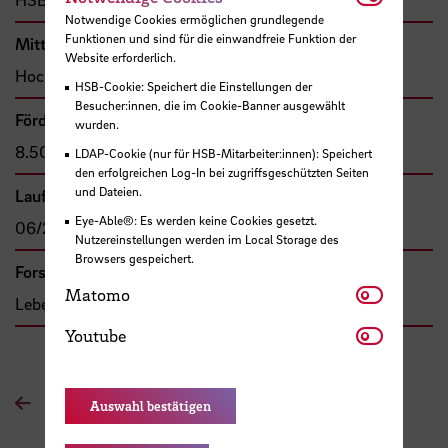
Notwendige Cookies ermöglichen grundlegende
Funktionen und sind für die einwandfreie Funktion der
Mittel- bzw. Auftragsgeber
Website erforderlich.
Hochschule Bremen, F&E-Fonds
HSB-Cookie: Speichert die Einstellungen der
Besucher:innen, die im Cookie-Banner ausgewählt
Förder- bzw. Auftragssumme
wurden.
8.500,00 €
LDAP-Cookie (nur für HSB-Mitarbeiter:innen): Speichert
den erfolgreichen Log-In bei zugriffsgeschützten Seiten
und Dateien.
Laufzeit
Eye-Able®: Es werden keine Cookies gesetzt.
06/2018 - 05/2019
Nutzereinstellungen werden im Local Storage des
Browsers gespeichert.
Forschungs- und Transfercluster
Matomo
Matomo
Lebensqualität
Youtube
Youtube
Zur Übersichtsseite
Auswahl bestätigen