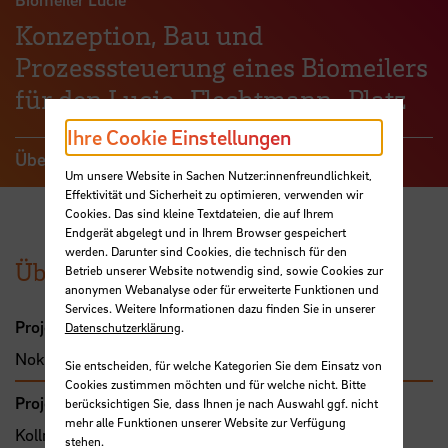
Konzeption, Bau und
Prozesssteuerung eines Biomeilers
für den Lucie-Flechtmann-Platz
Ihre Cookie Einstellungen
Übersicht
Um unsere Website in Sachen Nutzer:innenfreundlichkeit,
Effektivität und Sicherheit zu optimieren, verwenden wir
Cookies. Das sind kleine Textdateien, die auf Ihrem
Endgerät abgelegt und in Ihrem Browser gespeichert
werden. Darunter sind Cookies, die technisch für den
Übersicht
Betrieb unserer Website notwendig sind, sowie Cookies zur
anonymen Webanalyse oder für erweiterte Funktionen und
Services. Weitere Informationen dazu finden Sie in unserer
Projektleitung
Datenschutzerklärung
.
Noke, Anja, Prof. Dr.-Ing.
Sie entscheiden, für welche Kategorien Sie dem Einsatz von
Cookies zustimmen möchten und für welche nicht. Bitte
Projektbeteiligte
berücksichtigen Sie, dass Ihnen je nach Auswahl ggf. nicht
mehr alle Funktionen unserer Website zur Verfügung
Kollmann, Steffi, Dr.des.
stehen.