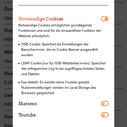
Durchführende Organisation
Notwendi
Hochschule Bremen, Fakultät 2
Notwendige Cookies
Notwendige Cookies ermöglichen grundlegende
Projekttyp
Funktionen und sind für die einwandfreie Funktion der
Website erforderlich.
HSB-intern gefördertes Projekt
HSB-Cookie: Speichert die Einstellungen der
Besucher:innen, die im Cookie-Banner ausgewählt
Mittel- bzw. Auftragsgeber
wurden.
Hochschule Bremen, F&E-Fonds
LDAP-Cookie (nur für HSB-Mitarbeiter:innen): Speichert
den erfolgreichen Log-In bei zugriffsgeschützten Seiten
Förder- bzw. Auftragssumme
und Dateien.
5.000,00 €
Eye-Able®: Es werden keine Cookies gesetzt.
Nutzereinstellungen werden im Local Storage des
Browsers gespeichert.
Laufzeit
Matomo
Matomo
04/2018 - 09/2019
Youtube
Youtube
Forschungs- und Transfercluster
Region im Wandel