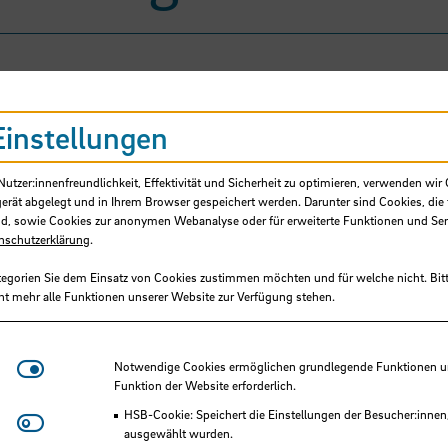
Einstellungen
tzer:innenfreundlichkeit, Effektivität und Sicherheit zu optimieren, verwenden wir 
gerät abgelegt und in Ihrem Browser gespeichert werden. Darunter sind Cookies, die 
d, sowie Cookies zur anonymen Webanalyse oder für erweiterte Funktionen und Ser
nschutzerklärung
.
tegorien Sie dem Einsatz von Cookies zustimmen möchten und für welche nicht. Bitt
ht mehr alle Funktionen unserer Website zur Verfügung stehen.
Osthorst, Winfried, Prof. Dr.
Hochschule Bremen, Fakultät 3
Notwendige Cookies
Notwendige Cookies ermöglichen grundlegende Funktionen und
Funktion der Website erforderlich.
HSB-intern gefördertes Projekt
HSB-Cookie: Speichert die Einstellungen der Besucher:innen
Matomo
ausgewählt wurden.