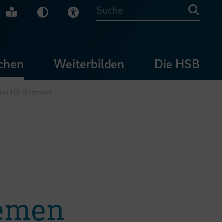
che Gebärdensprache
Leichte Sprache
Dunkel-Modus
Visuelle Hilfe
Suche
chen
Weiterbilden
Die HSB
gen für Bremen
remen