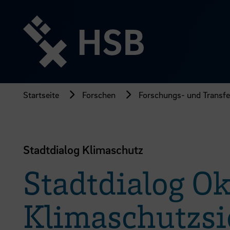
Direkt
zum
Seiteninhalt
springen
Startseite
Forschen
Forschungs- und Transfer
Stadtdialog Klimaschutz
Stadtdialog O
Klimaschutzsi