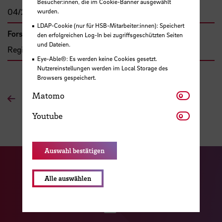
Besucher:innen, die im Cookie-Banner ausgewählt
04/2019 - 03/2021
wurden.
LDAP-Cookie (nur für HSB-Mitarbeiter:innen): Speichert
Forschungs- und Transfercluster
den erfolgreichen Log-In bei zugriffsgeschützten Seiten
und Dateien.
Region im Wandel
Eye-Able®: Es werden keine Cookies gesetzt.
Nutzereinstellungen werden im Local Storage des
Browsers gespeichert.
Matomo
Matomo
Zur Übersichtsseite
Youtube
Youtube
Auswahl bestätigen
Zu unserer Facebook S
Zu unse
Alle auswählen
Zu unserer YouTu
Zu unserer Instagram Seite
Zu unserer LinkedI