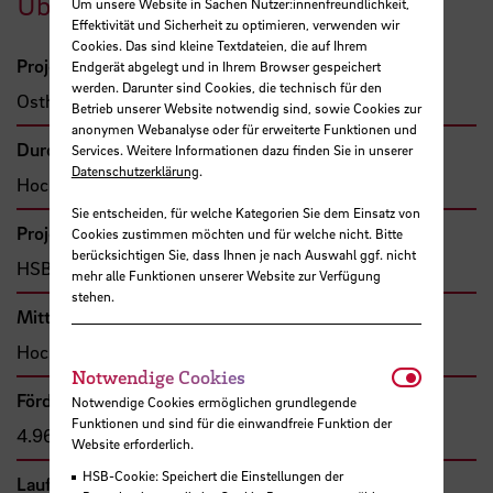
Übersicht
Um unsere Website in Sachen Nutzer:innenfreundlichkeit,
Effektivität und Sicherheit zu optimieren, verwenden wir
Cookies. Das sind kleine Textdateien, die auf Ihrem
Projektbeteiligte
Endgerät abgelegt und in Ihrem Browser gespeichert
werden. Darunter sind Cookies, die technisch für den
Osthorst, Winfried, Prof. Dr.
Betrieb unserer Website notwendig sind, sowie Cookies zur
anonymen Webanalyse oder für erweiterte Funktionen und
Durchführende Organisation
Services. Weitere Informationen dazu finden Sie in unserer
Datenschutzerklärung
.
Hochschule Bremen, Fakultät 2
Sie entscheiden, für welche Kategorien Sie dem Einsatz von
Projekttyp
Cookies zustimmen möchten und für welche nicht. Bitte
berücksichtigen Sie, dass Ihnen je nach Auswahl ggf. nicht
HSB-intern gefördertes Projekt
mehr alle Funktionen unserer Website zur Verfügung
stehen.
Mittel- bzw. Auftragsgeber
Hochschule Bremen, F&E-Fonds
Notwendi
Notwendige Cookies
Förder- bzw. Auftragssumme
Notwendige Cookies ermöglichen grundlegende
Funktionen und sind für die einwandfreie Funktion der
4.960,00 €
Website erforderlich.
HSB-Cookie: Speichert die Einstellungen der
Laufzeit