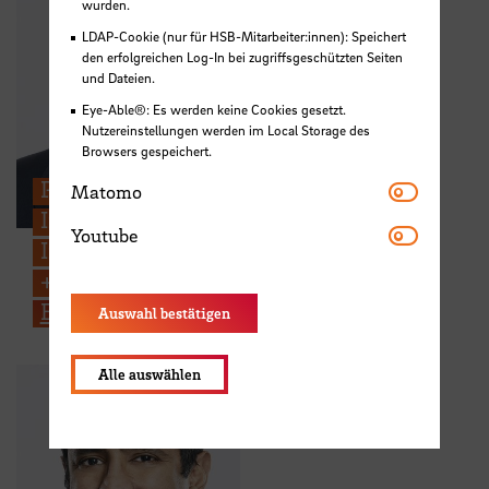
wurden.
LDAP-Cookie (nur für HSB-Mitarbeiter:innen): Speichert
den erfolgreichen Log-In bei zugriffsgeschützten Seiten
und Dateien.
Eye-Able®: Es werden keine Cookies gesetzt.
Nutzereinstellungen werden im Local Storage des
Browsers gespeichert.
Matomo
Prof. Dr. Mayank Kumar Golpelwar
Matomo
Intercultural Management und
Youtube
Youtube
Intercultural Communication
+49 421 5905 4152
E-Mail
Auswahl bestätigen
Alle auswählen