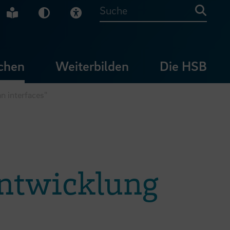
che Gebärdensprache
Leichte Sprache
Dunkel-Modus
Visuelle Hilfe
Suche
chen
Weiterbilden
Die HSB
 interfaces"
ntwicklung