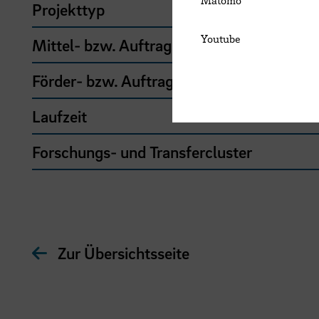
Projekttyp
Youtube
Mittel- bzw. Auftragsgeber
Förder- bzw. Auftragssumme
Laufzeit
Forschungs- und Transfercluster
Zur Übersichtsseite