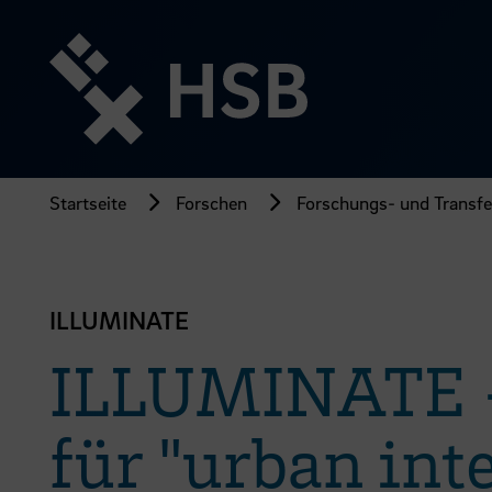
Direkt
zum
Seiteninhalt
springen
Startseite
Forschen
Forschungs- und Transfer
ILLUMINATE
ILLUMINATE 
für "urban int