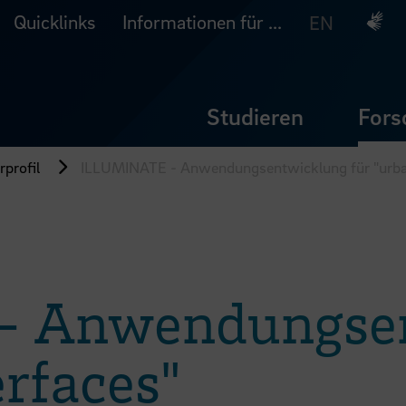
Quicklinks
Informationen für ...
Deuts
EN
Studieren
Fors
profil
ILLUMINATE - Anwendungsentwicklung für "urban
- Anwendungse
erfaces"