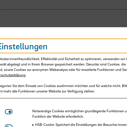
Einstellungen
tzer:innenfreundlichkeit, Effektivität und Sicherheit zu optimieren, verwenden wir 
gerät abgelegt und in Ihrem Browser gespeichert werden. Darunter sind Cookies, die 
d, sowie Cookies zur anonymen Webanalyse oder für erweiterte Funktionen und Ser
nschutzerklärung
.
tegorien Sie dem Einsatz von Cookies zustimmen möchten und für welche nicht. Bitt
Teufel, Andreas, Prof.
ht mehr alle Funktionen unserer Website zur Verfügung stehen.
Paelke, Volker, Prof. Dr.
Notwendige Cookies
Notwendige Cookies ermöglichen grundlegende Funktionen und
Hochschule Bremen, Fakultät 4
Funktion der Website erforderlich.
HSB-Cookie: Speichert die Einstellungen der Besucher:innen