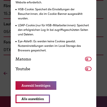
Website erforderlich.
Förder- bzw. Auftragssumme
HSB-Cookie: Speichert die Einstellungen der
15.335,00 €
Besucher:innen, die im Cookie-Banner ausgewählt
wurden.
Laufzeit
LDAP-Cookie (nur für HSB-Mitarbeiter:innen): Speichert
den erfolgreichen Log-In bei zugriffsgeschützten Seiten
05/2021 - 12/2022
und Dateien.
Eye-Able®: Es werden keine Cookies gesetzt.
Forschungs- und Transfercluster
Nutzereinstellungen werden im Local Storage des
DTX
Browsers gespeichert.
Matomo
Matomo
Youtube
Youtube
Zur Übersichtsseite
Auswahl bestätigen
Alle auswählen