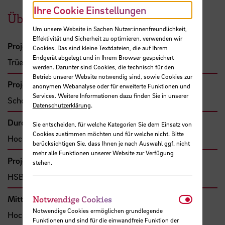
Ihre Cookie Einstellungen
Übersicht
Um unsere Website in Sachen Nutzer:innenfreundlichkeit,
Effektivität und Sicherheit zu optimieren, verwenden wir
Projektleitung
Cookies. Das sind kleine Textdateien, die auf Ihrem
Endgerät abgelegt und in Ihrem Browser gespeichert
Trüe, Christiane, Prof. Dr.
werden. Darunter sind Cookies, die technisch für den
Betrieb unserer Website notwendig sind, sowie Cookies zur
Projektbeteiligte
anonymen Webanalyse oder für erweiterte Funktionen und
Services. Weitere Informationen dazu finden Sie in unserer
Scholz, Lydia, Prof. Dr.
Datenschutzerklärung
.
Durchführende Organisation
Sie entscheiden, für welche Kategorien Sie dem Einsatz von
Cookies zustimmen möchten und für welche nicht. Bitte
Hochschule Bremen, Fakultät 1
berücksichtigen Sie, dass Ihnen je nach Auswahl ggf. nicht
mehr alle Funktionen unserer Website zur Verfügung
Projekttyp
stehen.
HSB-intern gefördertes Projekt
Notwendi
Mittel- bzw. Auftragsgeber
Notwendige Cookies
Notwendige Cookies ermöglichen grundlegende
Hochschule Bremen, F&E-Fonds
Funktionen und sind für die einwandfreie Funktion der