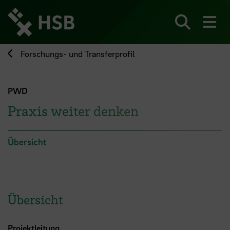
Direkt
zum
Seiteninhalt
Suchen
Me
springen
Forschungs- und Transferprofil
PWD
Praxis weiter denken
Übersicht
Übersicht
Projektleitung