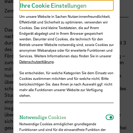
Institut
Ihre Cookie Einstellungen
Zentrum für Pflegeforschung und Beratung
Um unsere Website in Sachen Nutzer:innenfreundlichkeit,
Effektivität und Sicherheit zu optimieren, verwenden wir
Cookies. Das sind kleine Textdateien, die auf Ihrem
Das Projekt PWD ist ein Initialprojekt zur Etablierung
Endgerät abgelegt und in Ihrem Browser gespeichert
nachhaltiger Strukturen in der hochschulisch
werden. Darunter sind Cookies, die technisch für den
durchgeführten Praxisausbildung in der Pflege nach Teil 3
Betrieb unserer Website notwendig sind, sowie Cookies zur
des Pflegeberufegesetzes. Es bezieht sich auf den
anonymen Webanalyse oder für erweiterte Funktionen und
Förderbereich 4 des Förderprogramms nach §54 PflBg –
Services. Weitere Informationen dazu finden Sie in unserer
zum Aufbau von Zusammenschlüssen von Hochschulen
Datenschutzerklärung
.
mit Einrichtungen zur dauerhaften Durchführung der
Sie entscheiden, für welche Kategorien Sie dem Einsatz von
hochschulischen Pflegeausbildung. Das Projekt hat das
Cookies zustimmen möchten und für welche nicht. Bitte
übergeordnete Ziel, stabile Strukturen in der Praxis zu
berücksichtigen Sie, dass Ihnen je nach Auswahl ggf. nicht
schaffen, die es den Absolventen und Absolventinnen des
mehr alle Funktionen unserer Website zur Verfügung
Studiengangs Pflege ermöglichen, neue Akzente
stehen.
einzubringen und so die Gesundheitsversorgung
insgesamt neu zu denken. Das Projekt ist Teil des
übergreifenden Konzeptes der Hochschule Bremen, die
Notwendi
Notwendige Cookies
sich als Partner für die Weiterentwicklung
Notwendige Cookies ermöglichen grundlegende
gesundheitlicher Versorgungsstrukturen sieht und hierbei
Funktionen und sind für die einwandfreie Funktion der