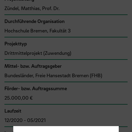
Zündel, Matthias, Prof. Dr.
Durchführende Organisation
Hochschule Bremen, Fakultät 3
Projekttyp
Drittmittelprojekt (Zuwendung)
Mittel- bzw. Auftragsgeber
Bundesländer, Freie Hansestadt Bremen (FHB)
Förder- bzw. Auftragssumme
25.000,00 €
Laufzeit
12/2020 - 05/2021