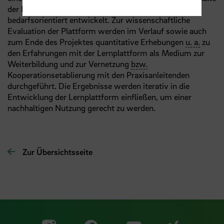
der Lernplattform werden literaturgestützt sowie
bedarfsorientiert entwickelt. Zur wissenschaftliche
Evaluation der Plattform werden im Verlauf sowie auch
zum Ende des Projektes quantitative Erhebungen
u. a.
zu
den Erfahrungen mit der Lernplattform als Medium zur
Weiterbildung und zur Vernetzung
bzw.
Kooperationsetablierung mit den Praxisanleitenden
durchgeführt. Die Ergebnisse werden iterativ in die
Entwicklung der Lernplattform einfließen, um einer
nachhaltigen Nutzung gerecht zu werden.
Zur Übersichtsseite