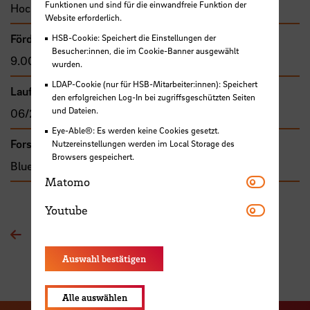
Funktionen und sind für die einwandfreie Funktion der
Hochschule Bremen, F&E-Fonds
Website erforderlich.
Förder- bzw. Auftragssumme
HSB-Cookie: Speichert die Einstellungen der
Besucher:innen, die im Cookie-Banner ausgewählt
9.000,00 €
wurden.
LDAP-Cookie (nur für HSB-Mitarbeiter:innen): Speichert
Laufzeit
den erfolgreichen Log-In bei zugriffsgeschützten Seiten
und Dateien.
06/2021 - 07/2022
Eye-Able®: Es werden keine Cookies gesetzt.
Forschungs- und Transfercluster
Nutzereinstellungen werden im Local Storage des
Browsers gespeichert.
Blue Sciences
Matomo
Matomo
Youtube
Youtube
Zur Übersichtsseite
Auswahl bestätigen
Alle auswählen