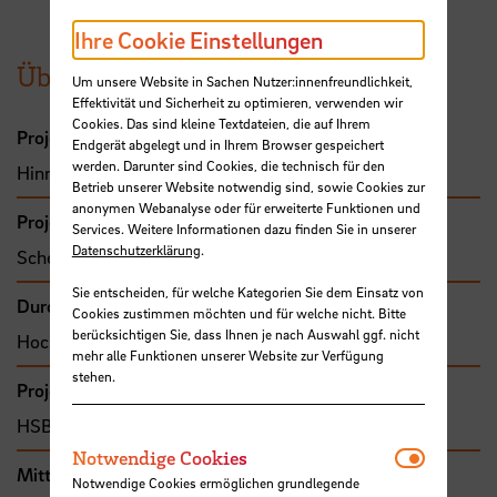
Ihre Cookie Einstellungen
Übersicht
Um unsere Website in Sachen Nutzer:innenfreundlichkeit,
Effektivität und Sicherheit zu optimieren, verwenden wir
Cookies. Das sind kleine Textdateien, die auf Ihrem
Projektleitung
Endgerät abgelegt und in Ihrem Browser gespeichert
werden. Darunter sind Cookies, die technisch für den
Hinrichsen, Broder, Prof. Dr.
Betrieb unserer Website notwendig sind, sowie Cookies zur
anonymen Webanalyse oder für erweiterte Funktionen und
Projektbeteiligte
Services. Weitere Informationen dazu finden Sie in unserer
Datenschutzerklärung
.
Schellenberger, Gregor, Prof.
Sie entscheiden, für welche Kategorien Sie dem Einsatz von
Durchführende Organisation
Cookies zustimmen möchten und für welche nicht. Bitte
berücksichtigen Sie, dass Ihnen je nach Auswahl ggf. nicht
Hochschule Bremen, Fakultät 5
mehr alle Funktionen unserer Website zur Verfügung
stehen.
Projekttyp
HSB-intern gefördertes Projekt
Notwendi
Notwendige Cookies
Mittel- bzw. Auftragsgeber
Notwendige Cookies ermöglichen grundlegende