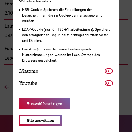
Website erforderlich.
Förder- bzw. Auftragssumme
HSB-Cookie: Speichert die Einstellungen der
2.100,00 €
Besucher:innen, die im Cookie-Banner ausgewählt
wurden.
Laufzeit
LDAP-Cookie (nur für HSB-Mitarbeiter:innen): Speichert
04/2018 - 07/2021
den erfolgreichen Log-In bei zugriffsgeschützten Seiten
und Dateien.
Forschungs- und Transfercluster
Eye-Able®: Es werden keine Cookies gesetzt.
Nutzereinstellungen werden im Local Storage des
Lebensqualität
Browsers gespeichert.
Matomo
Matomo
Youtube
Youtube
Zur Übersichtsseite
Auswahl bestätigen
Alle auswählen
Zu unserer Facebook S
Zu unse