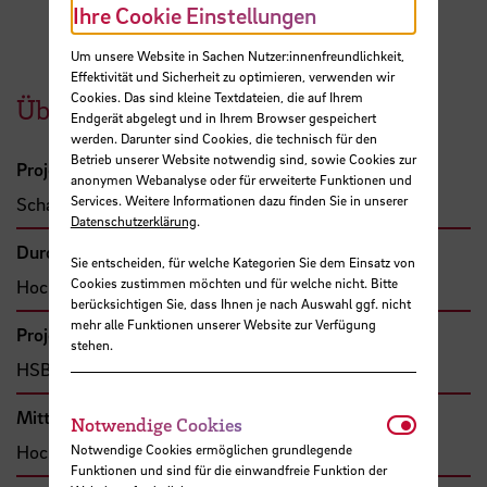
Ihre Cookie Einstellungen
Um unsere Website in Sachen Nutzer:innenfreundlichkeit,
Effektivität und Sicherheit zu optimieren, verwenden wir
Cookies. Das sind kleine Textdateien, die auf Ihrem
Übersicht
Endgerät abgelegt und in Ihrem Browser gespeichert
werden. Darunter sind Cookies, die technisch für den
Betrieb unserer Website notwendig sind, sowie Cookies zur
Projektleitung
anonymen Webanalyse oder für erweiterte Funktionen und
Services. Weitere Informationen dazu finden Sie in unserer
Scharff Rethfeldt, Wiebke, Prof. Dr.
Datenschutzerklärung
.
Durchführende Organisation
Sie entscheiden, für welche Kategorien Sie dem Einsatz von
Cookies zustimmen möchten und für welche nicht. Bitte
Hochschule Bremen, Fakultät 3
berücksichtigen Sie, dass Ihnen je nach Auswahl ggf. nicht
mehr alle Funktionen unserer Website zur Verfügung
Projekttyp
stehen.
HSB-intern gefördertes Projekt
Mittel- bzw. Auftragsgeber
Notwendi
Notwendige Cookies
Notwendige Cookies ermöglichen grundlegende
Hochschule Bremen, F&E-Fonds
Funktionen und sind für die einwandfreie Funktion der