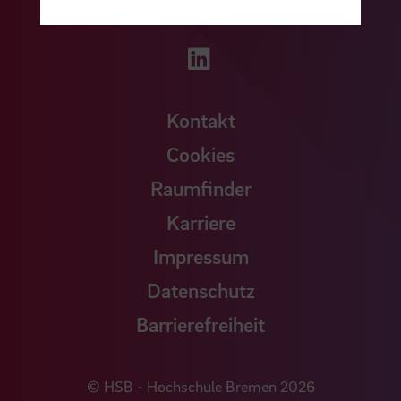
Zu unserer YouTu
Zu unserer Instagram Seite
Zu unserer LinkedI
Kontakt
Cookies
Raumfinder
Karriere
Impressum
Datenschutz
Barrierefreiheit
© HSB - Hochschule Bremen 2026