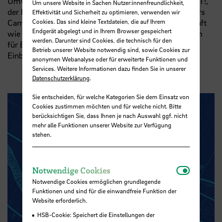
Umwelt, Bau und Verkehr, der Radfahrinitiative BIKE IT!,
Um unsere Website in Sachen Nutzer:innenfreundlichkeit,
der Bremer Straßenbahn AG, des Carsharing- Anbieters
Effektivität und Sicherheit zu optimieren, verwenden wir
Cookies. Das sind kleine Textdateien, die auf Ihrem
Cambio und von Experten aus der Immobilienwirtschaft
Endgerät abgelegt und in Ihrem Browser gespeichert
wie der Ortspolitik. Sie alle kamen ins Bremer Zentrum
werden. Darunter sind Cookies, die technisch für den
für Baukultur und gaben den Studierenden exklusiv
Betrieb unserer Website notwendig sind, sowie Cookies zur
Einblick und Anleitung.
anonymen Webanalyse oder für erweiterte Funktionen und
Services. Weitere Informationen dazu finden Sie in unserer
Datenschutzerklärung
.
Sie entscheiden, für welche Kategorien Sie dem Einsatz von
Cookies zustimmen möchten und für welche nicht. Bitte
berücksichtigen Sie, dass Ihnen je nach Auswahl ggf. nicht
mehr alle Funktionen unserer Website zur Verfügung
stehen.
Notwendi
Notwendige Cookies
Notwendige Cookies ermöglichen grundlegende
Funktionen und sind für die einwandfreie Funktion der
Website erforderlich.
HSB-Cookie: Speichert die Einstellungen der