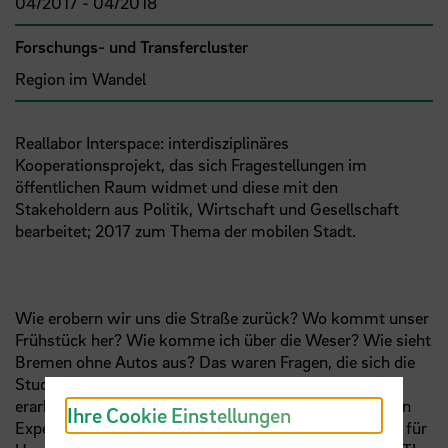
04/2017 - 04/2018
Forschungs- und Transfercluster
Region im Wandel
Reallabor Interspace: interdisziplinäres
Kooperationsprojekt, das sich Fragestellungen im
öffentlichen Raum widmet und diese mit den
Stakeholdern aus Politik, Wirtschaft und Gesellschaft
bearbeitet; 2017 zum Thema der mobilen Stadt.
Wie erobern wir uns die Straße zurück? Wo kommt unser
Frühstück her? Wie komme ich über die Weser? Wie sieht
Bremen ohne Autos aus? Das waren Fragen, die sich die
Studierenden gestellt haben und für die sie Antworten
erarbeitet haben, nachdem sie vertiefende Vorträge von
Ihre Cookie Einstellungen
Experten zur Mobiliät erhalten hatten: so vom Senator für