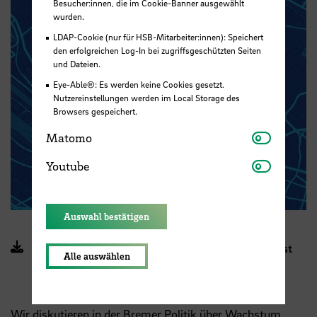
Besucher:innen, die im Cookie-Banner ausgewählt
wurden.
LDAP-Cookie (nur für HSB-Mitarbeiter:innen): Speichert
den erfolgreichen Log-In bei zugriffsgeschützten Seiten
und Dateien.
Eye-Able®: Es werden keine Cookies gesetzt.
Nutzereinstellungen werden im Local Storage des
Browsers gespeichert.
Matomo
Matomo
Youtube
Youtube
Auswahl bestätigen
Interspace - die mobile Stadt (PDF, 11 MB, Datei ist
Alle auswählen
nicht barrierefrei)
Wir diskutieren in der Bremer Politik über Wachstum.