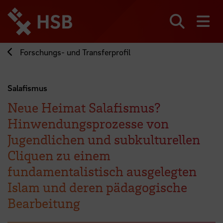
Direkt
zum
Seiteninhalt
Suchen
Me
springen
Forschungs- und Transferprofil
Salafismus
Neue Heimat Salafismus?
Hinwendungsprozesse von
Jugendlichen und subkulturellen
Cliquen zu einem
fundamentalistisch ausgelegten
Islam und deren pädagogische
Bearbeitung