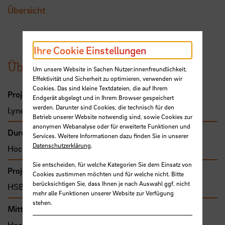
Übersicht
Ihre Cookie Einstellungen
Übersicht
Um unsere Website in Sachen Nutzer:innenfreundlichkeit,
Effektivität und Sicherheit zu optimieren, verwenden wir
Cookies. Das sind kleine Textdateien, die auf Ihrem
Projektleitung
Endgerät abgelegt und in Ihrem Browser gespeichert
werden. Darunter sind Cookies, die technisch für den
Lynen von Berg, Heinz, Prof. Dr.
Betrieb unserer Website notwendig sind, sowie Cookies zur
anonymen Webanalyse oder für erweiterte Funktionen und
Durchführende Organisation
Services. Weitere Informationen dazu finden Sie in unserer
Datenschutzerklärung
.
Hochschule Bremen, Fakultät 3
Sie entscheiden, für welche Kategorien Sie dem Einsatz von
Projekttyp
Cookies zustimmen möchten und für welche nicht. Bitte
berücksichtigen Sie, dass Ihnen je nach Auswahl ggf. nicht
HSB-intern gefördertes Projekt
mehr alle Funktionen unserer Website zur Verfügung
stehen.
Mittel- bzw. Auftragsgeber
Hochschule Bremen, F&E-Fonds