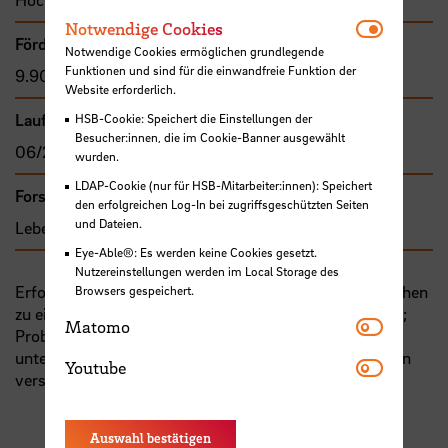
Notwendi
Notwendige Cookies
Förder- bzw. Auftragssumme
Notwendige Cookies ermöglichen grundlegende
Funktionen und sind für die einwandfreie Funktion der
9.900,00 €
Website erforderlich.
Laufzeit
HSB-Cookie: Speichert die Einstellungen der
Besucher:innen, die im Cookie-Banner ausgewählt
06/2016 - 03/2019
wurden.
LDAP-Cookie (nur für HSB-Mitarbeiter:innen): Speichert
Forschungs- und Transfercluster
den erfolgreichen Log-In bei zugriffsgeschützten Seiten
und Dateien.
Lebensqualität
Eye-Able®: Es werden keine Cookies gesetzt.
Nutzereinstellungen werden im Local Storage des
Erforschung der Hinwendungsprozesse von Jugendlichen
Browsers gespeichert.
zu einer fundamentalistischen Interpretation des Isalm;
Matomo
Matomo
Problemwahrnehmungen u. -anzeigen in
unterschiedlichen Institutionen; Bearbeitungsstrategien
Youtube
Youtube
verschiedener Akteure/Institutionen
Auswahl bestätigen