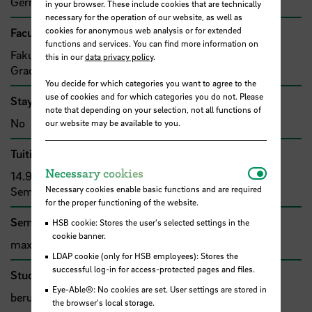
German, English
in your browser. These include cookies that are technically
necessary for the operation of our website, as well as
cookies for anonymous web analysis or for extended
Faculty/institution
functions and services. You can find more information on
Fakultät Wirtschaftswissenschaften, International
this in our
data privacy policy
.
Graduate Center (IGC)
You decide for which categories you want to agree to the
use of cookies and for which categories you do not. Please
Stay abroad
note that depending on your selection, not all functions of
No
our website may be available to you.
Tuition fee
Necessar
Necessary cookies
14.900 € (ca. 446 € pro Monat), zzgl. ca. 150 €
Necessary cookies enable basic functions and are required
Semestergebühren pro Semester
for the proper functioning of the website.
Seminar size
HSB cookie: Stores the user's selected settings in the
cookie banner.
max. 25 Studierende
LDAP cookie (only for HSB employees): Stores the
successful log-in for access-protected pages and files.
Study format
Eye-Able®: No cookies are set. User settings are stored in
berufsbegleitendes Studium
the browser's local storage.