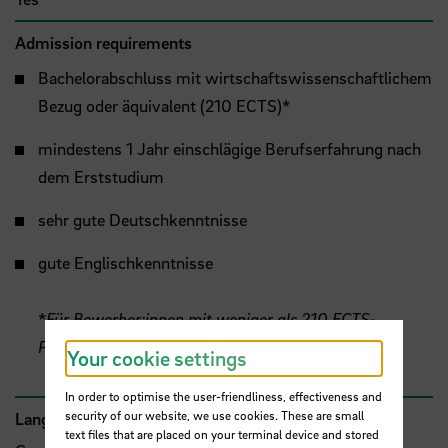
Admission requirements
Bachelorabschluss mit wirtschaftswissenschaftlichem
Bezug oder äquivalent (210 ECTS)*
mindestens 1 Jahr einschlägige Berufserfahrung nach
dem Erststudium
sehr gute Deutschkenntnisse
gute Englischkenntnisse
*
Für Bewerber:innen mit weniger als 210 ECTS-
Punkten werden Upgrade-Optionen angeboten.
Your cookie settings
In order to optimise the user-friendliness, effectiveness and
security of our website, we use cookies. These are small
Language of instruction
text files that are placed on your terminal device and stored