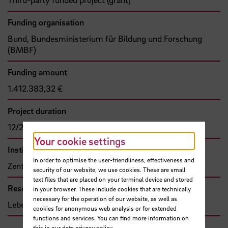
Funding organisation
Bund, Bundesministerium für Bildung und Forschung
(BMBF)
Funding amount
1.412.383,32 €
Project duration
12/2023 - 11/2026
Your cookie settings
Institute
In order to optimise the user-friendliness, effectiveness and
Zentrum für Pflegeforschung und Beratung
security of our website, we use cookies. These are small
text files that are placed on your terminal device and stored
Research and transfer clusters
in your browser. These include cookies that are technically
necessary for the operation of our website, as well as
Lebensqualität
cookies for anonymous web analysis or for extended
functions and services. You can find more information on
this in our
data privacy policy
.