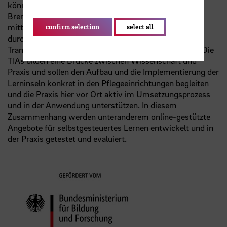
können. Das Teilvorhaben DELI-TIA der Hochschule
Bremen fokussiert hierbei den Aufbau der Lerninseln
mittels enger Begleitung der Praxis im Changeprozess
confirm selection
select all
durch den innovativen Einsatz von speziellen
Transformations- und Innovationsagent:innen (TIAs). Die
TIAs bilden eine Brücke zwischen Wissenschaft und
Praxis und sollen den Aufbau und die Implementierung der
Lerninseln konkret in den Pflegeeinrichtungen begleiten
und die Praxis hier vor Ort aktiv im Umsetzungsprozess
und in der Anwendung unterstützen. In diesem
Zusammenhang werden unteranderem online-gestützte
Angebote für selbstgesteuertes Lernen entwickelt und in
der Praxis getestet und evaluiert.