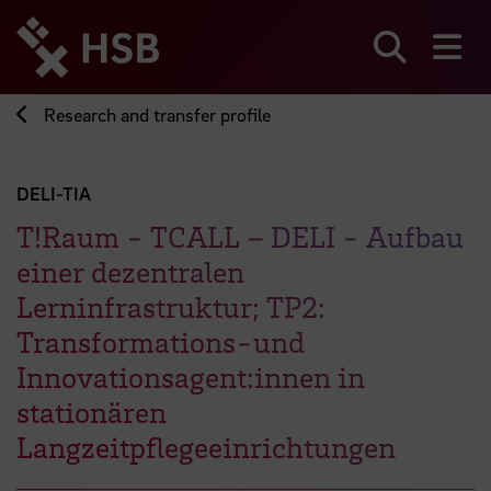
Jump
directly
to
Search
sh
the
page
Research and transfer profile
content
DELI-TIA
T!Raum - TCALL – DELI - Aufbau
einer dezentralen
Lerninfrastruktur; TP2:
Transformations-und
Innovationsagent:innen in
stationären
Langzeitpflegeeinrichtungen