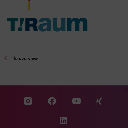
To overview
Visit our Facebook pa
Visit ou
Visit our YouTub
Visit our Instagram profile
Visit our LinkedIn p