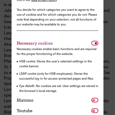
In akademischen Lehrkrankenhäusern wird seit vielen
Jahren geforscht, innovative Ansätze werden erprobt und
You decide for which categories you want to agree to the
use of cookies and for which categories you do not. Please
die Ausbildung in den verschiedenen
note that depending on your selection, not all functions of
Gesundheitsfachberufen erfolgt entlang evidenzbasierter
our website may be available to you.
Erkenntnisse. Für den Bereich der stationären
Langzeitpflege bestehen diese Strukturen bisher nicht.
Hier setzt das Verbundprojekt TCall (Transfercluster
Necessar
Necessary cookies
Akademischer Lehrpflegeeinrichtungen in der
Necessary cookies enable basic functions and are required
Langzeitpflege) an. Gemeinsam mit der Universität
for the proper functioning of the website.
Bremen und anderen Kooperationspartner werden drei
Pflegeeinrichtungen in Bremen (Johanntiterhaus Bremen,
HSB cookie: Stores the user's selected settings in the
cookie banner.
St. Elisabeth und St. Franziskus der Caritas) Schrittweise
zu akademischen Lehrpflegeeinrichtungen aufgebaut. Das
LDAP cookie (only for HSB employees): Stores the
Projekt besteht dabei aus mehreren Teilprojekten. Ziel des
successful log-in for access-protected pages and files.
Verbundvorhabens DELI („Aufbau einer dezentralen
Eye-Able®: No cookies are set. User settings are stored in
Lerninfrastruktur) ist es, für die Langzeitpflege eine
the browser's local storage.
spezifische dezentrale – also arbeitsplatznahe -
Matomo
Matomo
Lerninfrastruktur zu konzipieren und aufzubauen über die
weiteren Innovationen über arbeitsplatznahe
Youtube
Youtube
Bildungsangebote schnell in die Praxis umgesetzt werde