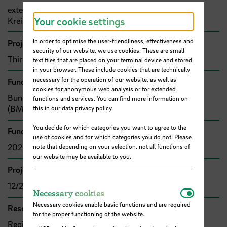
externe Einrichtung, Institut für Energie und
Your cookie settings
Kreislaufwirtschaft an der Hochschule Bremen GmbH
In order to optimise the user-friendliness, effectiveness and
Project type
security of our website, we use cookies. These are small
Third-party funded project (grant)
text files that are placed on your terminal device and stored
in your browser. These include cookies that are technically
necessary for the operation of our website, as well as
Funding organisation
cookies for anonymous web analysis or for extended
Bund, Bundesminis­terium für Digitales und Verkehr
functions and services. You can find more information on
(BMDV)
this in our
data privacy policy
.
You decide for which categories you want to agree to the
Funding amount
use of cookies and for which categories you do not. Please
202.469,69 €
note that depending on your selection, not all functions of
our website may be available to you.
Project duration
12/2022 - 05/2024
Necessar
Necessary cookies
Necessary cookies enable basic functions and are required
Research and transfer clusters
for the proper functioning of the website.
Region im Wandel