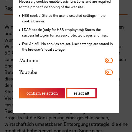
Necessary cookies enable basic functions and are required
for the proper functioning of the website.
Region im Wandel
HSB cookie: Stores the user's selected settings in the
cookie banner.
Windenergieanlagen sind zentrales Element der heutigen
LDAP cookie (only for HSB employees): Stores the
und zukünftigen Energiewirtschaft in Deutschland. Es
successful log-in for access-protected pages and files.
wurden bis heute in Deutschland knapp 30.000
Eye-Able®: No cookies are set. User settings are stored in
Windenergieanlagen mit einer Gesamtleistung von über
the browser's local storage.
50 GW installiert. Ab 2021 fallen die ersten Anlagen an
Matomo
Land aus der EEG- Förderung, womit dann nach und nach
Matomo
End-of-Life Windenergieanlagen (EoL-WEA) aus dem
Youtube
Betrieb ausscheiden werden. Die Hauptkomponenten
Youtube
dieser Anlagen an Land bestehen zu einem Großteil aus
den bereits gut recyclingfähigen Materialien Beton und
Stahl. Allerdings bleibt für die Rotorblätter und
confirm selection
select all
Verkleidungen der Nabe und der Gondel, für die
Faserverbundkunststoffe (FVK), genutzt werden, ein
Recycling noch stark steigerungsfähig. Ziel dieses
Projekts ist die Konzipierung einer geschlossenen,
wirtschaftlich umsetzbaren Entsorgungsstrategie, die eine
möglichst hohe Recyclingquote im Sinne einer