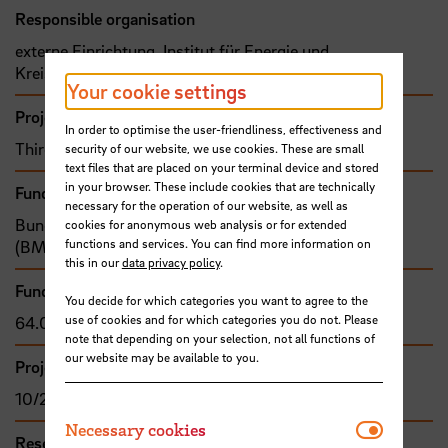
Responsible organisation
externe Einrichtung, Institut für Energie und
Kreislaufwirtschaft an der Hochschule Bremen GmbH
Your cookie settings
Project type
In order to optimise the user-friendliness, effectiveness and
Third-party funded project (grant)
security of our website, we use cookies. These are small
text files that are placed on your terminal device and stored
in your browser. These include cookies that are technically
Funding organisation
necessary for the operation of our website, as well as
Bund, Bundesministerium für Bildung und Forschung
cookies for anonymous web analysis or for extended
functions and services. You can find more information on
(BMBF)
this in our
data privacy policy
.
Funding amount
You decide for which categories you want to agree to the
use of cookies and for which categories you do not. Please
64.000,00 €
note that depending on your selection, not all functions of
our website may be available to you.
Project duration
10/2021 - 06/2022
Necessar
Necessary cookies
Research and transfer clusters